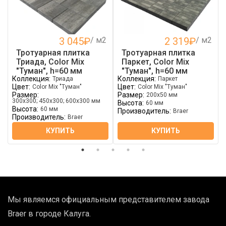
3 045
₽
/ м2
2 319
₽
/ м2
Тротуарная плитка
Тротуарная плитка
Триада, Color Mix
Паркет, Color Mix
"Туман", h=60 мм
"Туман", h=60 мм
Коллекция:
Коллекция:
Триада
Паркет
Цвет:
Цвет:
Color Mix "Туман"
Color Mix "Туман"
Размер:
Размер:
200х50 мм
300х300; 450х300; 600х300 мм
Высота:
60 мм
Высота:
60 мм
Производитель:
Braer
Производитель:
Braer
КУПИТЬ
КУПИТЬ
Мы являемся официальным представителем завода
Braer в городе Калуга.