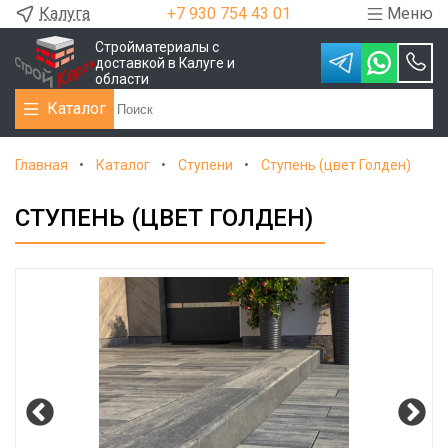
Калуга
+7 930 754 43 01
Меню
Стройматериалы с
доставкой в Калуге и
области
Каталог
Главная
Каталог
Ступени
Ступень (цвет Голден)
СТУПЕНЬ (ЦВЕТ ГОЛДЕН)