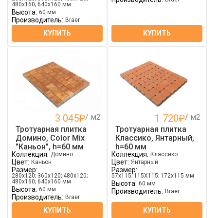
480х160; 640х160 мм
Высота:
60 мм
Производитель:
Braer
КУПИТЬ
КУПИТЬ
3 045
₽
/ м2
1 720
₽
/ м2
Тротуарная плитка
Тротуарная плитка
Домино, Color Mix
Классико, Янтарный,
"Каньон", h=60 мм
h=60 мм
Коллекция:
Коллекция:
Домино
Классико
Цвет:
Цвет:
Каньон
Янтарный
Размер:
Размер:
280х120; 360х120; 480х120;
57х115; 115Х115; 172х115 мм
480х160; 640х160 мм
Высота:
60 мм
Высота:
60 мм
Производитель:
Braer
Производитель:
Braer
КУПИТЬ
КУПИТЬ