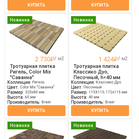
КУПИТЬ
КУПИТЬ
Новинка
Новинка
2 730
₽
/ м2
1 424
₽
/ м2
Тротуарная плитка
Тротуарная плитка
Ригель, Color Mix
Классико Дуо,
"Саванна"
Песочный, h=40 мм
Коллекция:
Коллекция:
Ригель
Классико Дуо
Цвет:
Цвет:
Color Mix "Саванна"
Песочный
Размер:
Размер:
320х80 мм
115Х115; 172х115 мм
Высота:
Высота:
60 мм
40 мм
Производитель:
Производитель:
Braer
Braer
КУПИТЬ
КУПИТЬ
Новинка
Новинка