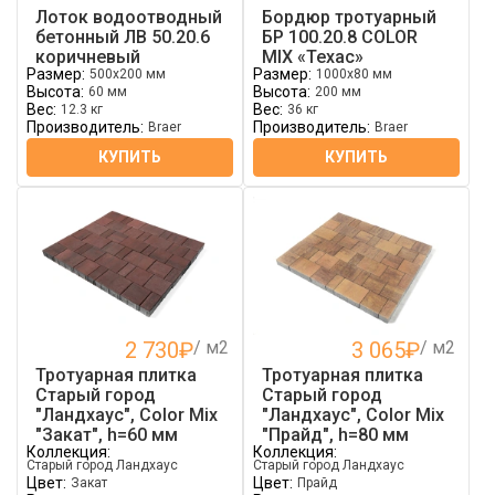
Лоток водоотводный
Бордюр тротуарный
бетонный ЛВ 50.20.6
БР 100.20.8 COLOR
коричневый
MIX «Техас»
Размер:
Размер:
500x200 мм
1000x80 мм
Высота:
Высота:
60 мм
200 мм
Вес:
Вес:
12.3 кг
36 кг
Производитель:
Производитель:
Braer
Braer
КУПИТЬ
КУПИТЬ
2 730
₽
/ м2
3 065
₽
/ м2
Тротуарная плитка
Тротуарная плитка
Старый город
Старый город
"Ландхаус", Color Mix
"Ландхаус", Color Mix
"Закат", h=60 мм
"Прайд", h=80 мм
Коллекция:
Коллекция:
Старый город Ландхаус
Старый город Ландхаус
Цвет:
Цвет:
Закат
Прайд