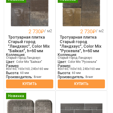
2 730
₽
/ м2
2 730
₽
/ м2
Тротуарная плитка
Тротуарная плитка
Старый город
Старый город
"Ландхаус", Color Mix
"Ландхаус", Color Mix
"Байкал", h=60 мм
"Рускеала", h=60 мм
Коллекция:
Коллекция:
Старый город Ландхаус
Старый город Ландхаус
Цвет:
Цвет:
Color Mix "Байкал"
Color Mix "Рускеала"
Размер:
Размер:
80х160; 160х160; 240х160 мм
80х160; 160х160; 240х160 мм
Высота:
Высота:
60 мм
60 мм
Производитель:
Производитель:
Braer
Braer
КУПИТЬ
КУПИТЬ
Новинка