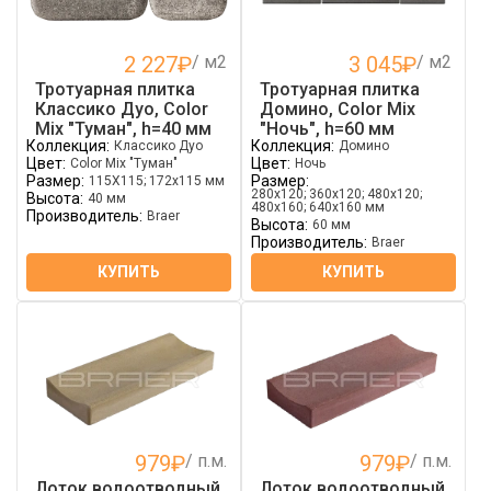
2 227
₽
/ м2
3 045
₽
/ м2
Тротуарная плитка
Тротуарная плитка
Классико Дуо, Color
Домино, Color Mix
Mix "Туман", h=40 мм
"Ночь", h=60 мм
Коллекция:
Коллекция:
Классико Дуо
Домино
Цвет:
Цвет:
Color Mix "Туман"
Ночь
Размер:
Размер:
115Х115; 172х115 мм
280х120; 360х120; 480х120;
Высота:
40 мм
480х160; 640х160 мм
Производитель:
Braer
Высота:
60 мм
Производитель:
Braer
КУПИТЬ
КУПИТЬ
979
₽
/ п.м.
979
₽
/ п.м.
Лоток водоотводный
Лоток водоотводный