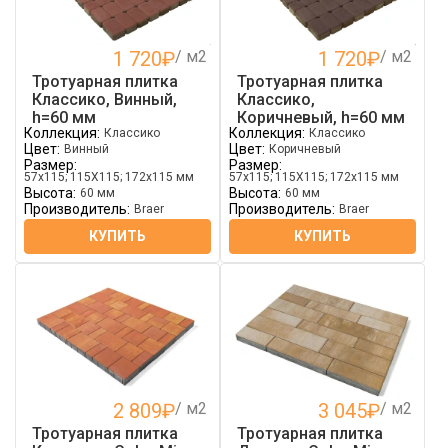
1 720
₽
/ м2
1 720
₽
/ м2
Тротуарная плитка
Тротуарная плитка
Классико, Винный,
Классико,
h=60 мм
Коричневый, h=60 мм
Коллекция:
Коллекция:
Классико
Классико
Цвет:
Цвет:
Винный
Коричневый
Размер:
Размер:
57х115; 115Х115; 172х115 мм
57х115; 115Х115; 172х115 мм
Высота:
Высота:
60 мм
60 мм
Производитель:
Производитель:
Braer
Braer
КУПИТЬ
КУПИТЬ
2 809
₽
/ м2
3 045
₽
/ м2
Тротуарная плитка
Тротуарная плитка