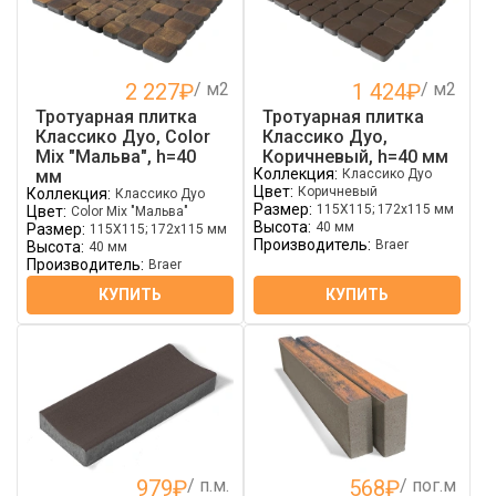
2 227
₽
/ м2
1 424
₽
/ м2
Тротуарная плитка
Тротуарная плитка
Классико Дуо, Color
Классико Дуо,
Mix "Мальва", h=40
Коричневый, h=40 мм
Коллекция:
мм
Классико Дуо
Цвет:
Коричневый
Коллекция:
Классико Дуо
Размер:
115Х115; 172х115 мм
Цвет:
Color Mix "Мальва"
Высота:
40 мм
Размер:
115Х115; 172х115 мм
Производитель:
Braer
Высота:
40 мм
Производитель:
Braer
КУПИТЬ
КУПИТЬ
979
₽
/ п.м.
568
₽
/ пог.м