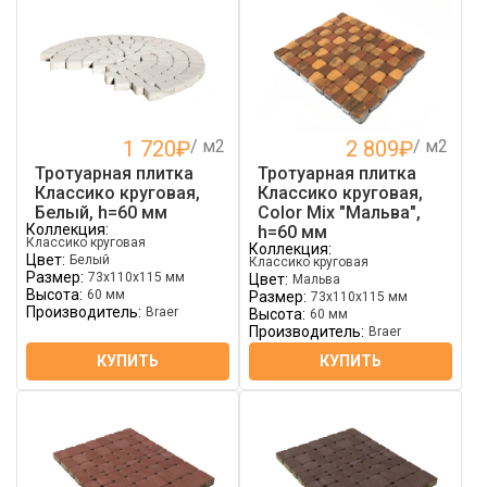
1 720
₽
/ м2
2 809
₽
/ м2
Тротуарная плитка
Тротуарная плитка
Классико круговая,
Классико круговая,
Белый, h=60 мм
Color Mix "Мальва",
Коллекция:
h=60 мм
Классико круговая
Коллекция:
Цвет:
Белый
Классико круговая
Размер:
73х110х115 мм
Цвет:
Мальва
Высота:
60 мм
Размер:
73х110х115 мм
Производитель:
Braer
Высота:
60 мм
Производитель:
Braer
КУПИТЬ
КУПИТЬ