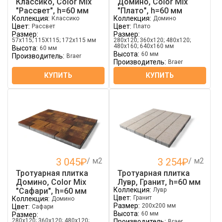
Классико, Color Mix
Домино, Color Mix
"Рассвет", h=60 мм
"Плато", h=60 мм
Коллекция:
Коллекция:
Классико
Домино
Цвет:
Цвет:
Рассвет
Плато
Размер:
Размер:
57х115; 115Х115; 172х115 мм
280х120; 360х120; 480х120;
480х160; 640х160 мм
Высота:
60 мм
Высота:
60 мм
Производитель:
Braer
Производитель:
Braer
КУПИТЬ
КУПИТЬ
3 045
₽
/ м2
3 254
₽
/ м2
Тротуарная плитка
Тротуарная плитка
Домино, Color Mix
Лувр, Гранит, h=60 мм
Коллекция:
"Сафари", h=60 мм
Лувр
Цвет:
Гранит
Коллекция:
Домино
Размер:
200х200 мм
Цвет:
Сафари
Высота:
60 мм
Размер:
280х120; 360х120; 480х120;
Производитель:
Braer