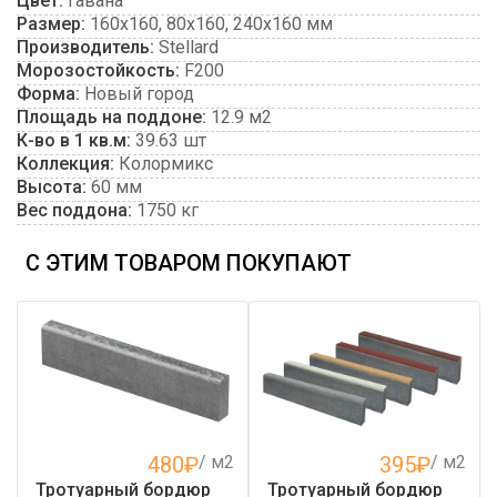
Цвет:
Гавана
Размер:
160х160, 80х160, 240х160 мм
Производитель:
Stellard
Морозостойкость:
F200
Форма:
Новый город
Площадь на поддоне:
12.9 м2
К-во в 1 кв.м:
39.63 шт
Коллекция:
Колормикс
Высота:
60 мм
Вес поддона:
1750 кг
С ЭТИМ ТОВАРОМ ПОКУПАЮТ
480
₽
/ м2
395
₽
/ м2
Тротуарный бордюр
Тротуарный бордюр