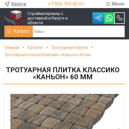
Калуга
+7 930 754 43 01
Меню
Стройматериалы с
доставкой в Калуге и
области
Каталог
Главная
Каталог
Тротуарная плитка
Тротуарная плитка Классико «Каньон» 60 мм
ТРОТУАРНАЯ ПЛИТКА КЛАССИКО
«КАНЬОН» 60 ММ