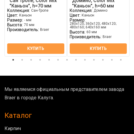
Сан Тропе, Color Mix
Домино, Color Mix
"Каньон", h=70 мм
"Каньон", h=60 мм
Коллекция:
Коллекция:
Сан-Тропе
Домино
Цвет:
Цвет:
Каньон
Каньон
Размер:
Размер:
- мм
280х120; 360х120; 480х120;
Высота:
70 мм
480х160; 640х160 мм
Производитель:
Braer
Высота:
60 мм
Производитель:
Braer
КУПИТЬ
КУПИТЬ
Мы являемся официальным представителем завода
Braer в городе Калуга.
Каталог
Кирпич