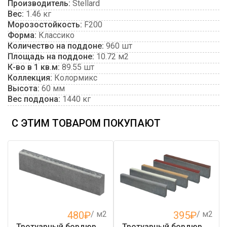
Производитель:
Stellard
Вес:
1.46 кг
Морозостойкость:
F200
Форма:
Классико
Количество на поддоне:
960 шт
Площадь на поддоне:
10.72 м2
К-во в 1 кв.м:
89.55 шт
Коллекция:
Колормикс
Высота:
60 мм
Вес поддона:
1440 кг
С ЭТИМ ТОВАРОМ ПОКУПАЮТ
480
₽
/ м2
395
₽
/ м2
Тротуарный бордюр
Тротуарный бордюр