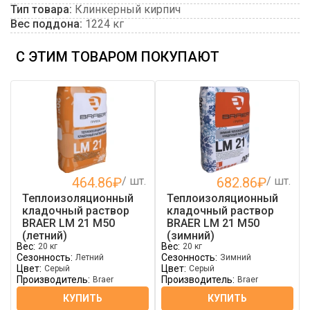
Тип товара:
Клинкерный кирпич
Вес поддона:
1224 кг
С ЭТИМ ТОВАРОМ ПОКУПАЮТ
464.86
₽
/ шт.
682.86
₽
/ шт.
Теплоизоляционный
Теплоизоляционный
кладочный раствор
кладочный раствор
BRAER LM 21 М50
BRAER LM 21 М50
(летний)
(зимний)
Вес:
Вес:
20 кг
20 кг
Сезонность:
Сезонность:
Летний
Зимний
Цвет:
Цвет:
Серый
Серый
Производитель:
Производитель:
Braer
Braer
КУПИТЬ
КУПИТЬ