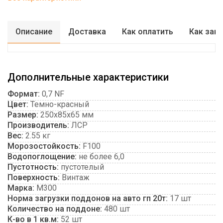
Описание
Доставка
Как оплатить
Как зак
Дополнительные характеристики
Формат:
0,7 NF
Цвет:
Темно-красный
Размер:
250x85x65 мм
Производитель:
ЛСР
Вес:
2.55 кг
Морозостойкость:
F100
Водопоглощение:
не более 6,0
Пустотность:
пустотелый
Поверхность:
Винтаж
Марка:
М300
Норма загрузки поддонов на авто гп 20т:
17 шт
Количество на поддоне:
480 шт
К-во в 1 кв.м:
52 шт