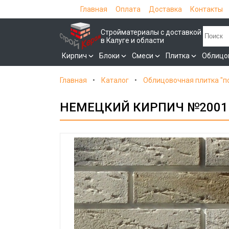
Главная
Оплата
Доставка
Контакты
Стройматериалы с доставкой
в Калуге и области
Кирпич
Блоки
Смеси
Плитка
Облицо
Главная
Каталог
Облицовочная плитка "п
НЕМЕЦКИЙ КИРПИЧ №2001